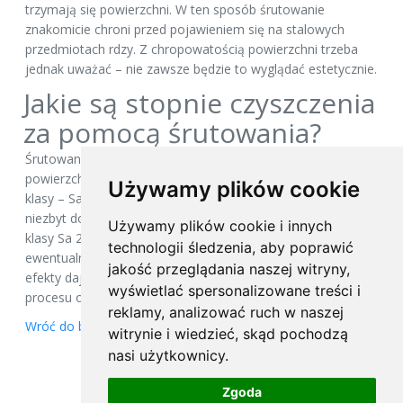
trzymają się powierzchni. W ten sposób śrutowanie
znakomicie chroni przed pojawieniem się na stalowych
przedmiotach rdzy. Z chropowatością powierzchni trzeba
jednak uważać – nie zawsze będzie to wyglądać estetycznie.
Jakie są stopnie czyszczenia
za pomocą śrutowania?
Śrutowanie obejmuje cztery kolejne stopnie oczyszczenia
powierzchni z naleciałości, rdzy i resztek farb. Pierwsze dwie
Używamy plików cookie
klasy – Sa 1 i Sa 2 – to czyszczenie zgrubne i gruntowne, ale
niezbyt dokładne. Znacznie dokładniejsze będzie śrutowanie
Używamy plików cookie i innych
klasy Sa 2,5 – podczas tego procesu mogą powstać
technologii śledzenia, aby poprawić
ewentualne drobne przebarwienia czy kropki. Najlepsze
jakość przeglądania naszej witryny,
efekty daje śrutowanie klasy Sa 3 – to podczas tego
wyświetlać spersonalizowane treści i
procesu otrzymujemy tak zwany biały metal.
reklamy, analizować ruch w naszej
Wróć do bloga
witrynie i wiedzieć, skąd pochodzą
nasi użytkownicy.
Zgoda