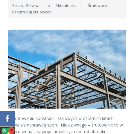
Strona Główna
»
Aktualności
»
Śrutowanie
konstrukcji stalowych
O śrutowaniu konstrukcji stalowych w ostatnich latach
mówi się naprawdę sporo. Nic dziwnego – śrutowanie to w
końcu jedna z najpopularniejszych metod obróbki