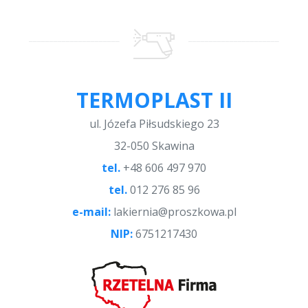
TERMOPLAST II
ul. Józefa Piłsudskiego 23
32-050 Skawina
tel.
+48 606 497 970
tel.
012 276 85 96
e-mail:
lakiernia@proszkowa.pl
NIP:
6751217430