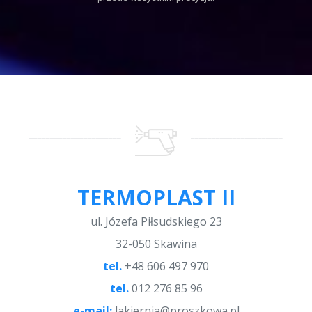
TERMOPLAST II
ul. Józefa Piłsudskiego 23
32-050 Skawina
tel.
+48 606 497 970
tel.
012 276 85 96
e-mail:
lakiernia@proszkowa.pl